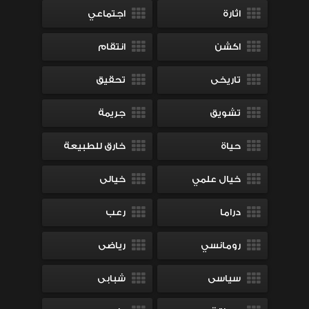
اثارة
اجتماعي
اكشن
انتقام
تاريخى
تحقيق
تشويق
جريمة
حياة
خارق للطبيعة
خيال علمي
خيالى
دراما
رعب
رومانسي
رياضى
سياسى
شبابى