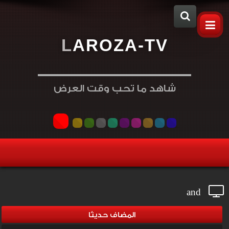
L
A
R
O
Z
A
-
T
V
شاهد ما تحب وقت العرض
and
المضاف حديثا