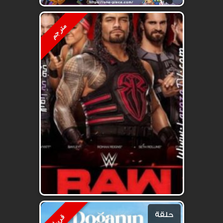
مترجم
حلقة
قريبا