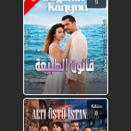
9
حلقة
8