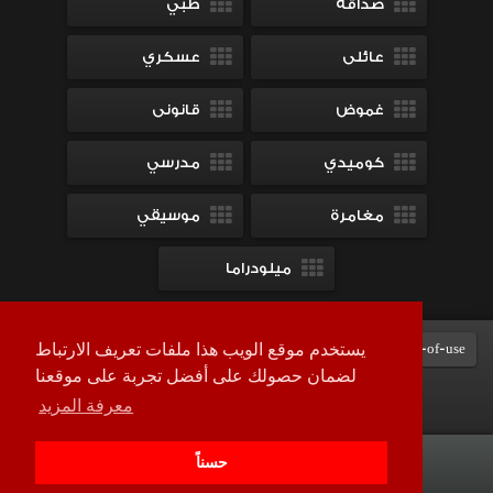
صداقة
طبي
عائلى
عسكري
غموض
قانونى
كوميدي
مدرسي
مغامرة
موسيقي
ميلودراما
Terms-of-use
DMCA
contact-us
سياسة الخصوصية
يستخدم موقع الويب هذا ملفات تعريف الارتباط
لضمان حصولك على أفضل تجربة على موقعنا
معرفة المزيد
جميع الحقوق محفوظة © 2026
لاروزا تي في
حسناً