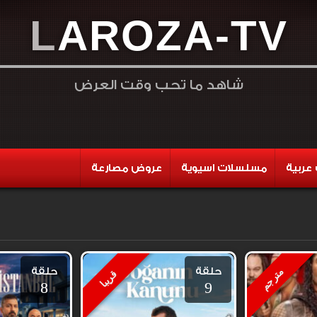
L
A
R
O
Z
A
-
T
V
شاهد ما تحب وقت العرض
عربية
مسلسلات اسيوية
عروض مصارعة
حلقة
حلقة
مترجم
قريبا
8
9