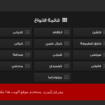
قائمة الانواع
اكشن
انتقام
تاريخى
خارق للطبيعة
خيال علمي
خيالى
سياسى
شبابى
صداقة
قانونى
كوميدي
مدرسي
ميلودراما
معرفة المزيد
يستخدم موقع الويب هذا ملفات تعريف الارتباط لضمان حصولك على أفضل تجربة على موقعنا