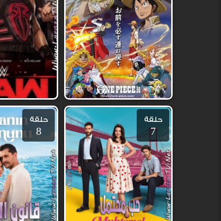
حلقة
حلقة
8
7