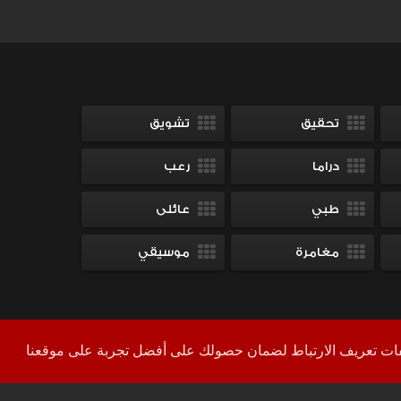
تحقيق
تشويق
دراما
رعب
طبي
عائلى
مغامرة
موسيقي
بكل فخر