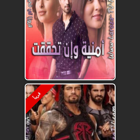
قريباََ