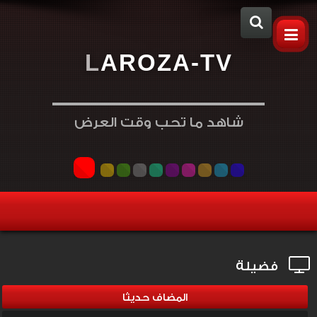
L
A
R
O
Z
A
-
T
V
شاهد ما تحب وقت العرض
فضيلة
المضاف حديثا