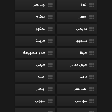
اثارة
اجتماعي
اكشن
انتقام
تاريخى
تحقيق
تشويق
جريمة
حياة
خارق للطبيعة
خيال علمي
خيالى
دراما
رعب
رومانسي
رياضى
سياسى
شبابى