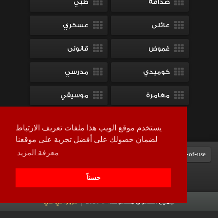
صداقة
طبي
عائلى
عسكري
غموض
قانونى
كوميدي
مدرسي
مغامرة
موسيقي
ميلودراما
يستخدم موقع الويب هذا ملفات تعريف الارتباط
لضمان حصولك على أفضل تجربة على موقعنا
معرفة المزيد
Terms-of-use
DMCA
contact-us
سياسة الخصوصية
حسناً
جميع الحقوق محفوظة © 2026
لاروزا تي في