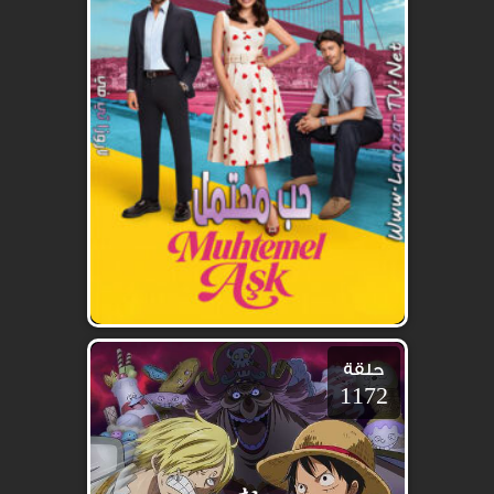
حلقة
1172