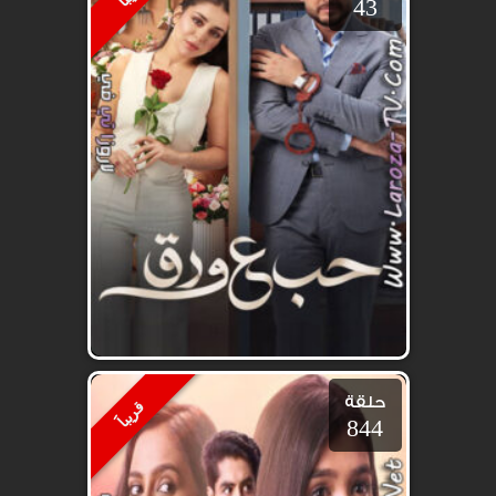
43
حلقة
قريباََ
844