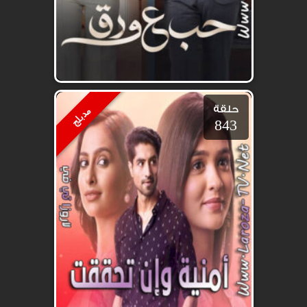
حلقة
مدبلج
843