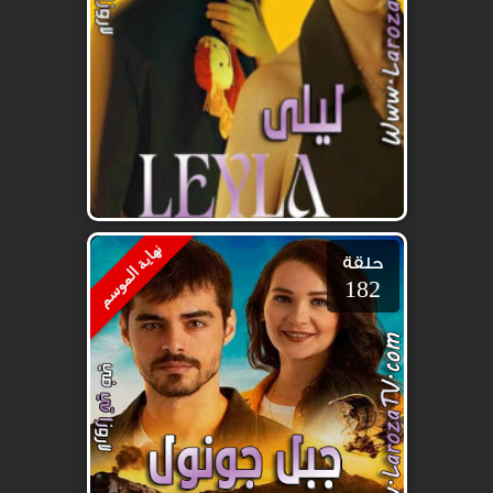
نهاية الموسم
حلقة
182