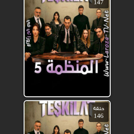
147
حلقة
146