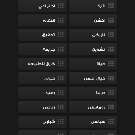
اثارة
اجتماعي
اكشن
انتقام
تاريخى
تحقيق
تشويق
جريمة
حياة
خارق للطبيعة
خيال علمي
خيالى
دراما
رعب
رومانسي
رياضى
سياسى
شبابى