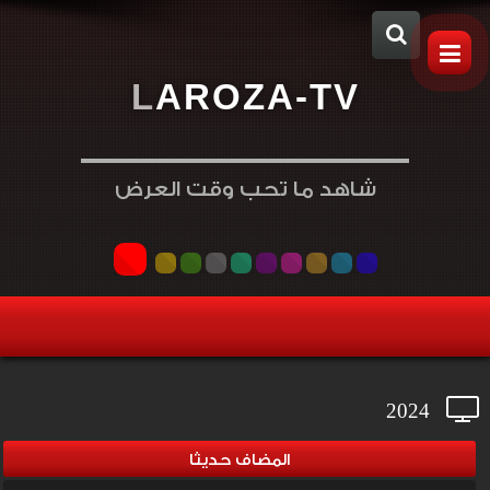
L
A
R
O
Z
A
-
T
V
شاهد ما تحب وقت العرض
2024
المضاف حديثا