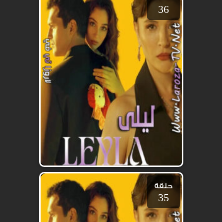
36
حلقة
35