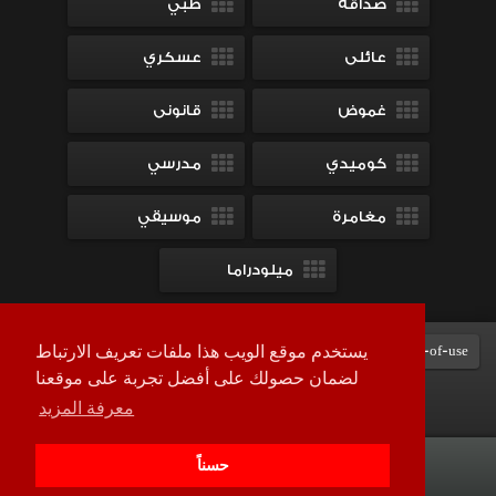
صداقة
طبي
عائلى
عسكري
غموض
قانونى
كوميدي
مدرسي
مغامرة
موسيقي
ميلودراما
Terms-of-use
DMCA
contact-us
سياسة الخصوصية
يستخدم موقع الويب هذا ملفات تعريف الارتباط
لضمان حصولك على أفضل تجربة على موقعنا
معرفة المزيد
جميع الحقوق محفوظة © 2026
لاروزا تي في
حسناً