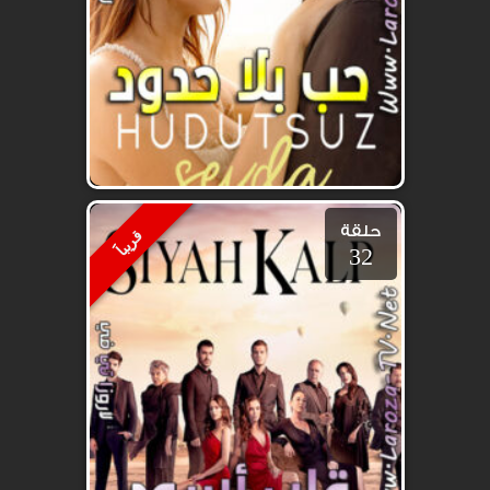
حلقة
قريباََ
32