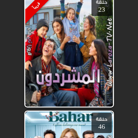
حلقة
قريباََ
23
حلقة
46