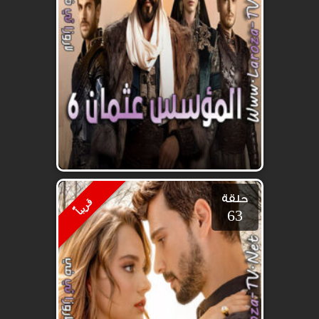
حلقة
قريباًً
63