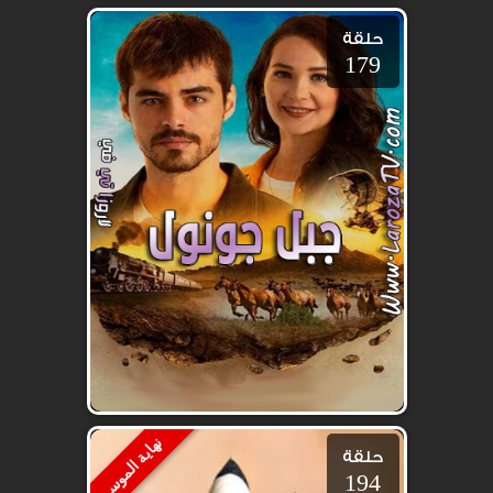
حلقة
179
نهاية الموسم
حلقة
194