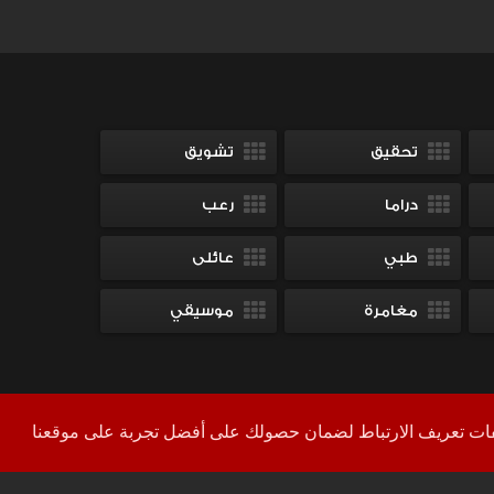
تحقيق
تشويق
دراما
رعب
طبي
عائلى
مغامرة
موسيقي
بكل فخر