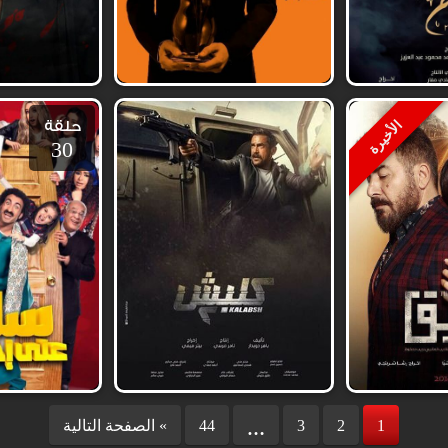
حلقة
الأخيرة
30
1
2
3
44
الصفحة التالية «
…