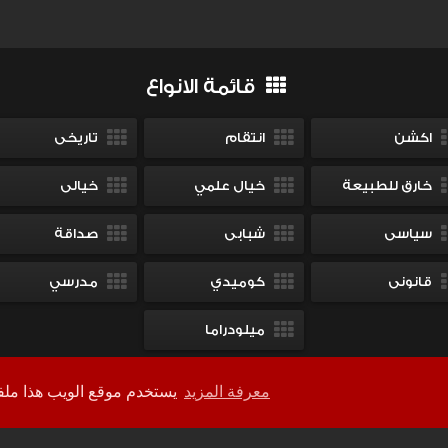
قائمة الانواع
اكشن
انتقام
تاريخى
خارق للطبيعة
خيال علمي
خيالى
سياسى
شبابى
صداقة
قانونى
كوميدي
مدرسي
ميلودراما
معرفة المزيد
يستخدم موقع الويب هذا ملفات تعريف الارتباط لضمان حصولك على أفضل تجربة على موقعنا