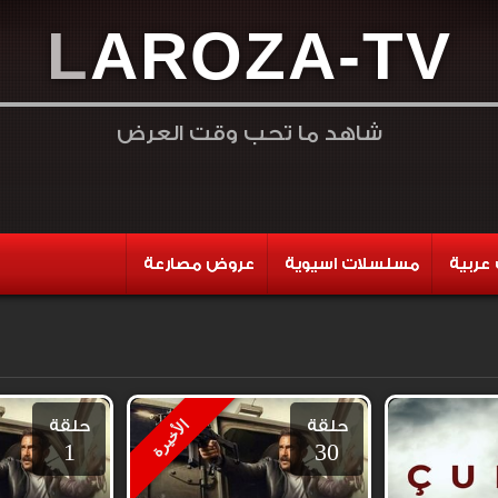
L
A
R
O
Z
A
-
T
V
شاهد ما تحب وقت العرض
عربية
مسلسلات اسيوية
عروض مصارعة
حلقة
حلقة
الأخيرة
1
30