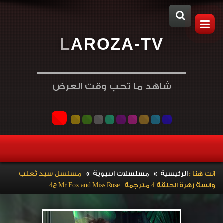
L
A
R
O
Z
A
-
T
V
شاهد ما تحب وقت العرض
»
»
انت هنا :
الرئيسية
مسلسلات اسيوية
مسلسل سيد ثعلب
وانسة زهرة الحلقة 4 مترجمة Mr Fox and Miss Rose ح4