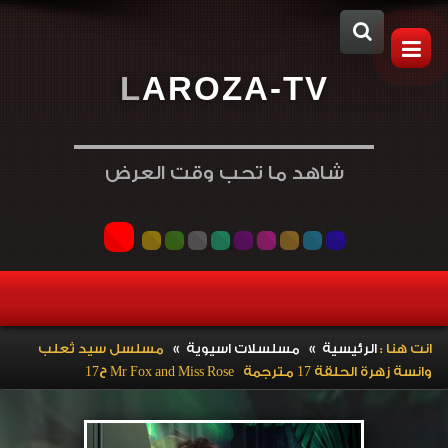
L
A
R
O
Z
A
-
T
V
شاهد ما تحب وقت العرض
»
»
انت هنا :
الرئيسية
مسلسلات اسيوية
مسلسل سيد ثعلب
وانسة زهرة الحلقة 17 مترجمة Mr Fox and Miss Rose ح17