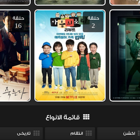
حلقة
حلقة
16
2
قائمة الانواع
اكشن
انتقام
تاريخى