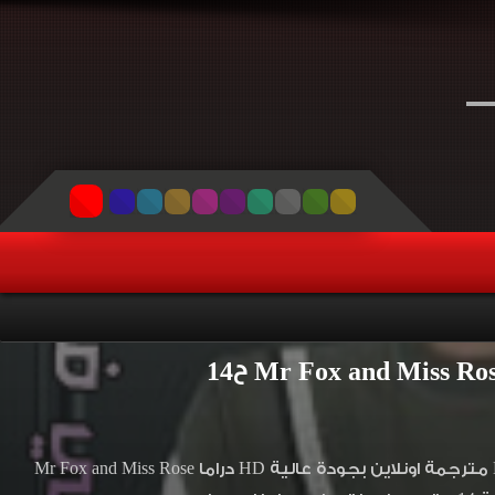
مسلسل سيد ثعلب وانسة زهرة الحلقة 14 مترجمة مسلسل Mr Fox and Miss Rose مترجمة اونلاين بجودة عالية HD دراما Mr Fox and Miss Rose