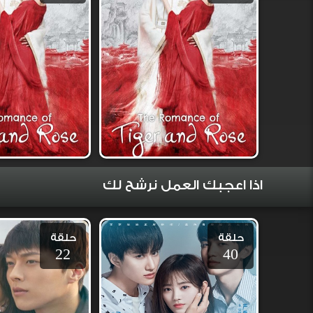
اذا اعجبك العمل نرشح لك
حلقة
حلقة
22
40