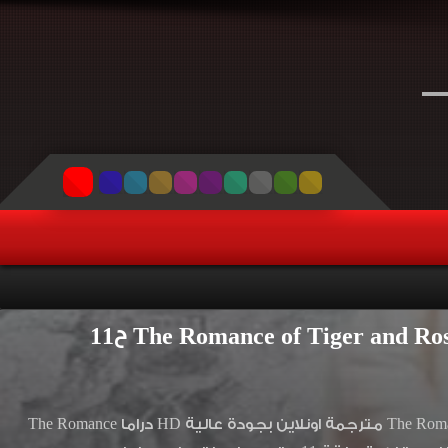
مسلسل رومانسية النمر والزهرة الحلقة 11 مترجمة مسلسل The Romance of Tiger and Rose مترجمة اونلاين بجودة عالية HD دراما The Romance