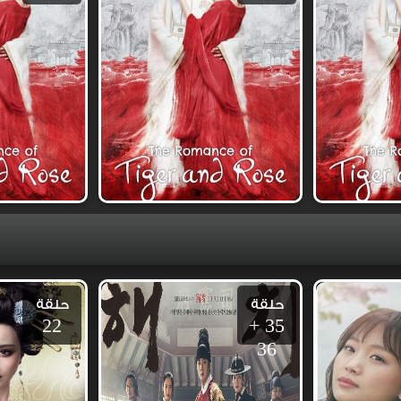
حلقة
حلقة
22
35 +
36