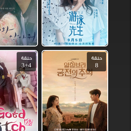
حلقة
حلقة
3+4
8