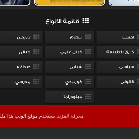
قائمة الانواع
اكشن
انتقام
تاريخى
خارق للطبيعة
خيال علمي
خيالى
سياسى
شبابى
صداقة
قانونى
كوميدي
مدرسي
ميلودراما
معرفة المزيد
يستخدم موقع الويب هذا ملفات تعريف الارتباط لضمان حصولك على أفضل تجربة على موقعنا