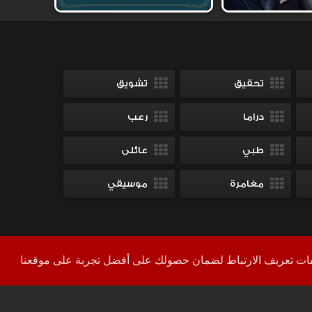
تحقيق
تشويق
دراما
رعب
طبي
عائلى
مغامرة
موسيقي
بكل فخر
Shahid
+
YourColor