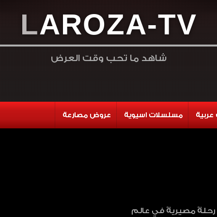
L
A
R
O
Z
A
-
T
V
شاهد ما تحب وقت العرض
عربية
مسلسلات اسيوية
عروض مصارعة
رحلةً مصيريةً في عالم