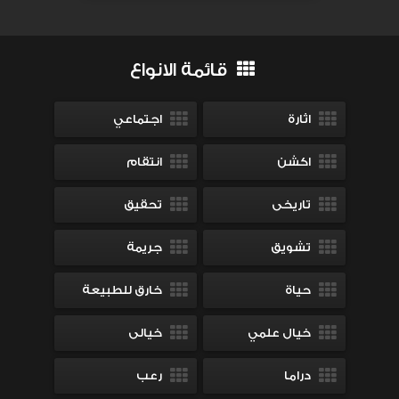
قائمة الانواع
اثارة
اجتماعي
اكشن
انتقام
تاريخى
تحقيق
تشويق
جريمة
حياة
خارق للطبيعة
خيال علمي
خيالى
دراما
رعب