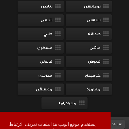
رومانسي
رياضى
سياسى
شبابى
صداقة
طبي
عائلى
عسكري
غموض
قانونى
كوميدي
مدرسي
مغامرة
موسيقي
ميلودراما
Terms-of-use
DMCA
contact-us
سياسة الخصوصية
يستخدم موقع الويب هذا ملفات تعريف الارتباط