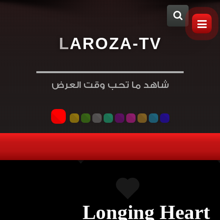
L
A
R
O
Z
A
-
T
V
شاهد ما تحب وقت العرض
Longing Heart