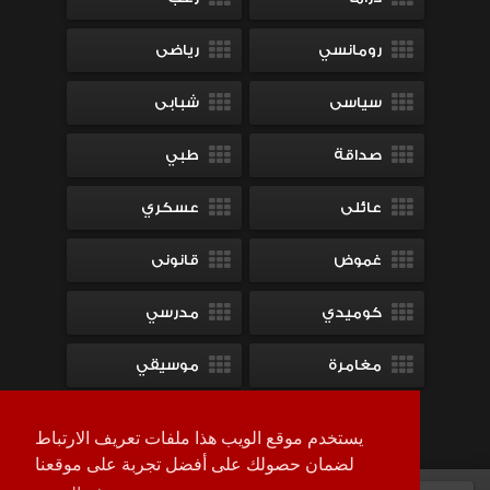
رومانسي
رياضى
سياسى
شبابى
صداقة
طبي
عائلى
عسكري
غموض
قانونى
كوميدي
مدرسي
مغامرة
موسيقي
ميلودراما
يستخدم موقع الويب هذا ملفات تعريف الارتباط
لضمان حصولك على أفضل تجربة على موقعنا