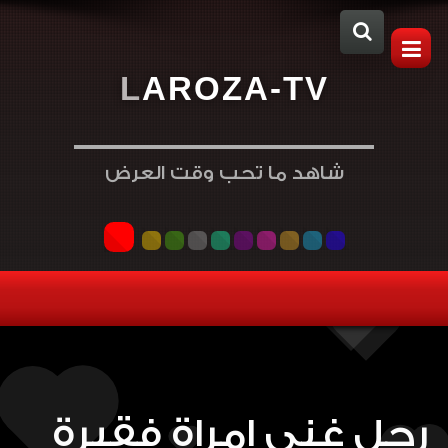
L
A
R
O
Z
A
-
T
V
شاهد ما تحب وقت العرض
رجل غني امراة فقيرة