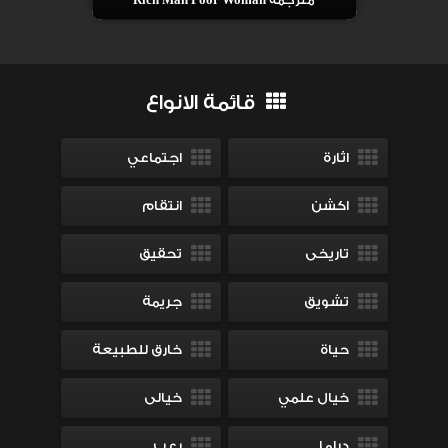
مترجمة Rich Man Poor Woman
قائمة الانواع
اثارة
اجتماعي
اكشن
انتقام
تاريخى
تحقيق
تشويق
جريمة
حياة
خارق للطبيعة
خيال علمي
خيالى
دراما
رعب