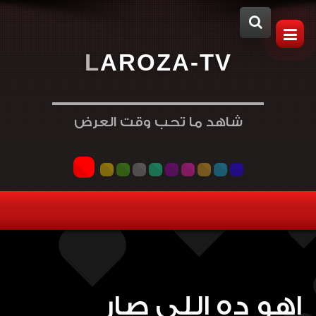
L
A
R
O
Z
A
-
T
V
شاهد ما تحب وقت العرض
اهو ده اللي صار