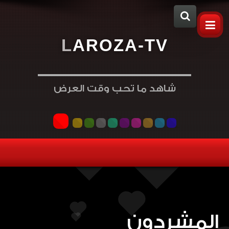
L
A
R
O
Z
A
-
T
V
شاهد ما تحب وقت العرض
المشردون