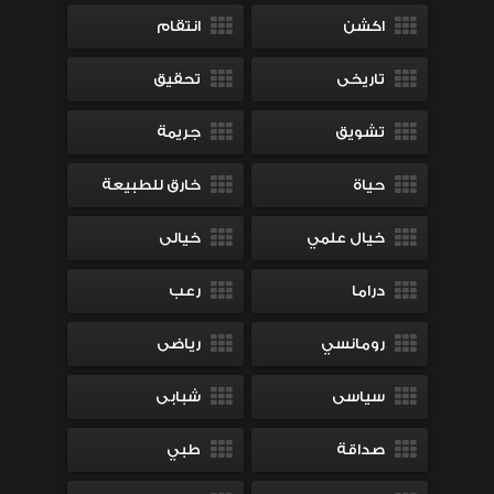
اكشن
انتقام
تاريخى
تحقيق
تشويق
جريمة
حياة
خارق للطبيعة
خيال علمي
خيالى
دراما
رعب
رومانسي
رياضى
سياسى
شبابى
صداقة
طبي