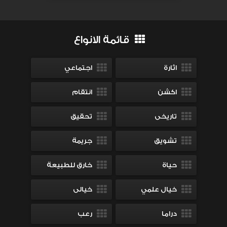
قائمة الانواع
اثارة
اجتماعي
اكشن
انتقام
تاريخى
تحقيق
تشويق
جريمة
حياة
خارق للطبيعة
خيال علمي
خيالى
دراما
رعب