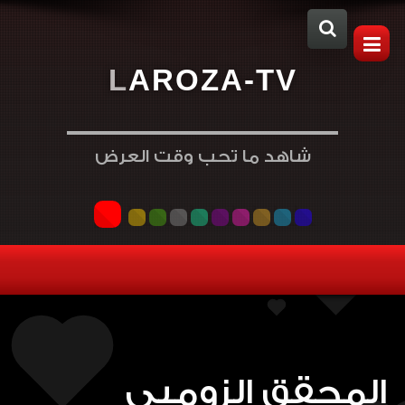
L
A
R
O
Z
A
-
T
V
شاهد ما تحب وقت العرض
المحقق الزومبي