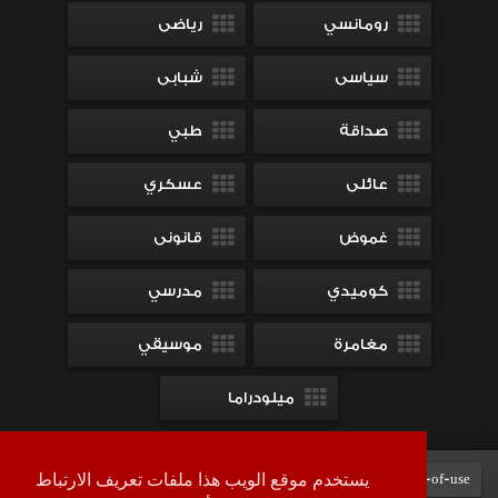
رومانسي
رياضى
سياسى
شبابى
صداقة
طبي
عائلى
عسكري
غموض
قانونى
كوميدي
مدرسي
مغامرة
موسيقي
ميلودراما
Terms-of-use
DMCA
contact-us
سياسة الخصوصية
يستخدم موقع الويب هذا ملفات تعريف الارتباط