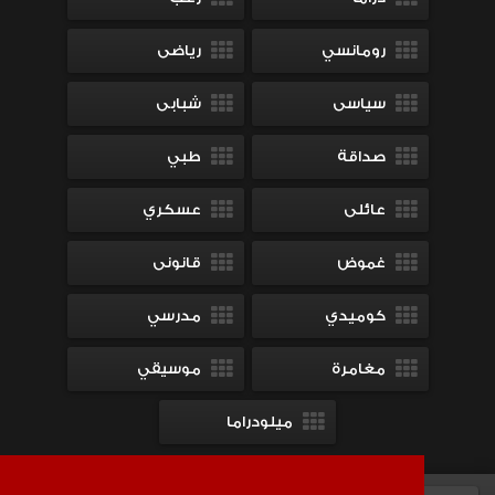
رومانسي
رياضى
سياسى
شبابى
صداقة
طبي
عائلى
عسكري
غموض
قانونى
كوميدي
مدرسي
مغامرة
موسيقي
ميلودراما