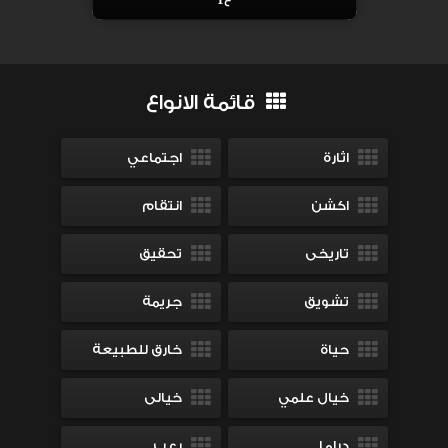
ح1
قائمة الانواع
اثارة
اجتماعي
اكشن
انتقام
تاريخى
تحقيق
تشويق
جريمة
حياة
خارق للطبيعة
خيال علمي
خيالى
دراما
رعب