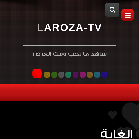
L
A
R
O
Z
A
-
T
V
شاهد ما تحب وقت العرض
الغابة