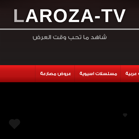
L
A
R
O
Z
A
-
T
V
شاهد ما تحب وقت العرض
عربية
مسلسلات اسيوية
عروض مصارعة