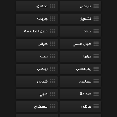
تاريخى
تحقيق
تشويق
جريمة
حياة
خارق للطبيعة
خيال علمي
خيالى
دراما
رعب
رومانسي
رياضى
سياسى
شبابى
صداقة
طبي
عائلى
عسكري