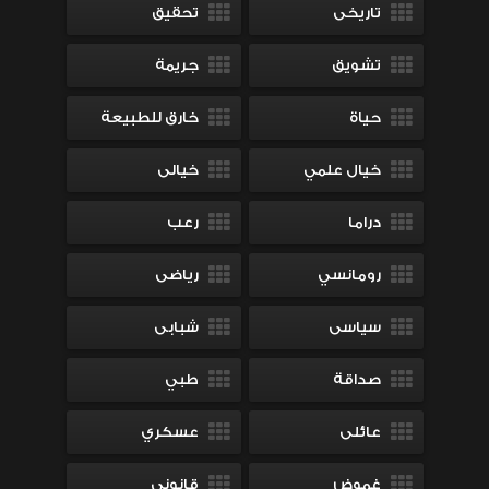
تاريخى
تحقيق
تشويق
جريمة
حياة
خارق للطبيعة
خيال علمي
خيالى
دراما
رعب
رومانسي
رياضى
سياسى
شبابى
صداقة
طبي
عائلى
عسكري
غموض
قانونى