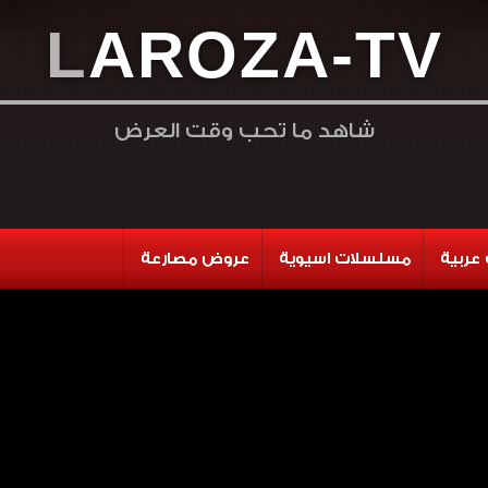
L
A
R
O
Z
A
-
T
V
شاهد ما تحب وقت العرض
عربية
مسلسلات اسيوية
عروض مصارعة