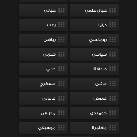
خيال علمي
خيالى
دراما
رعب
رومانسي
رياضى
سياسى
شبابى
صداقة
طبي
عائلى
عسكري
غموض
قانونى
كوميدي
مدرسي
مغامرة
موسيقي