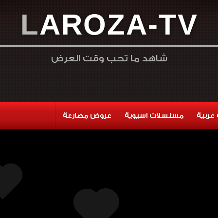
L
A
R
O
Z
A
-
T
V
شاهد ما تحب وقت العرض
عربية
مسلسلات اسيوية
عروض مصارعة