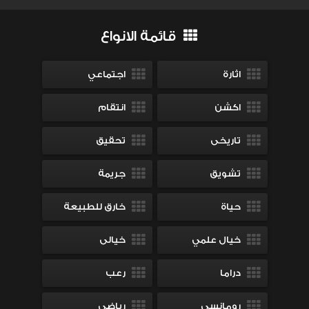
قائمة الانواع
اثارة
اجتماعي
اكشن
انتقام
تاريخى
تحقيق
تشويق
جريمة
حياة
خارق للطبيعة
خيال علمي
خيالى
دراما
رعب
رومانسي
رياضى