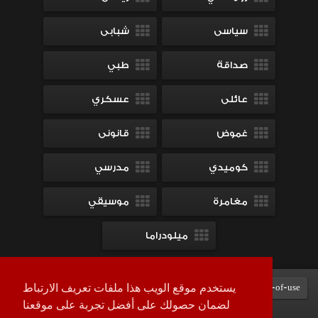
سياسى
شبابى
صداقة
طبي
عائلى
عسكري
غموض
قانونى
كوميدي
مدرسي
مغامرة
موسيقي
ميلودراما
Terms-of-use
DMCA
contact-us
سياسة الخصوصية
يستخدم موقع الويب هذا ملفات تعريف الارتباط
لضمان حصولك على أفضل تجربة على موقعنا