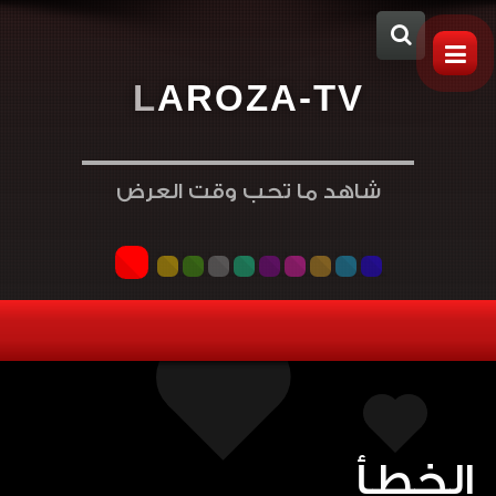
L
A
R
O
Z
A
-
T
V
شاهد ما تحب وقت العرض
الخطأ