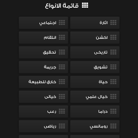
قائمة الانواع
اثارة
اجتماعي
اكشن
انتقام
تاريخى
تحقيق
تشويق
جريمة
حياة
خارق للطبيعة
خيال علمي
خيالى
دراما
رعب
رومانسي
رياضى