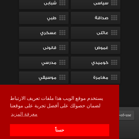
سياسى
شبابى
صداقة
طبي
عائلى
عسكري
غموض
قانونى
كوميدي
مدرسي
مغامرة
موسيقي
ميلودراما
يستخدم موقع الويب هذا ملفات تعريف الارتباط
لضمان حصولك على أفضل تجربة على موقعنا
معرفة المزيد
Terms-of-use
DMCA
contact-us
سياسة الخصوصية
حسناً