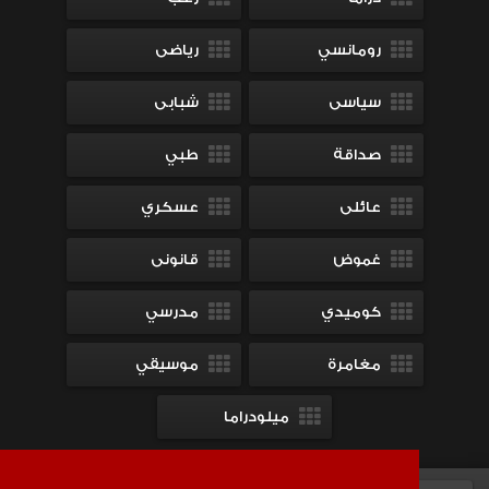
رومانسي
رياضى
سياسى
شبابى
صداقة
طبي
عائلى
عسكري
غموض
قانونى
كوميدي
مدرسي
مغامرة
موسيقي
ميلودراما