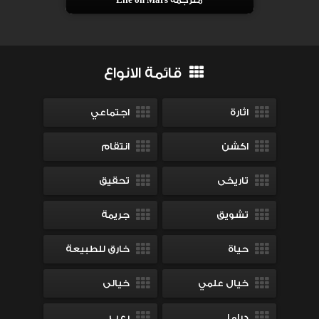
مترجمة Life on Mars
قائمة الانواع
اثارة
اجتماعي
اكشن
انتقام
تاريخى
تحقيق
تشويق
جريمة
حياة
خارق للطبيعة
خيال علمي
خيالى
دراما
رعب