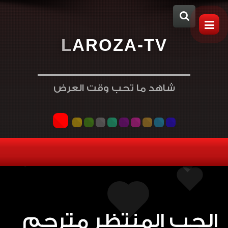
L
A
R
O
Z
A
-
T
V
شاهد ما تحب وقت العرض
الحب المنتظر مترجم