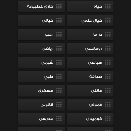
حياة
خارق للطبيعة
خيال علمي
خيالى
دراما
رعب
رومانسي
رياضى
سياسى
شبابى
صداقة
طبي
عائلى
عسكري
غموض
قانونى
كوميدي
مدرسي