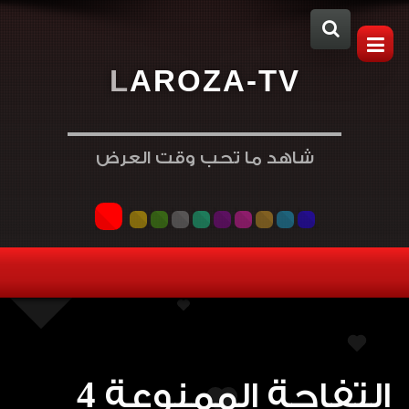
L
A
R
O
Z
A
-
T
V
شاهد ما تحب وقت العرض
التفاحة الممنوعة 4