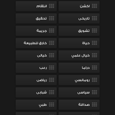
اكشن
انتقام
تاريخى
تحقيق
تشويق
جريمة
حياة
خارق للطبيعة
خيال علمي
خيالى
دراما
رعب
رومانسي
رياضى
سياسى
شبابى
صداقة
طبي