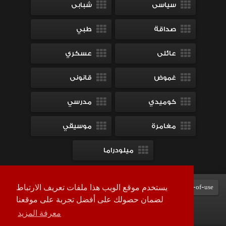
سياسى
شبابى
صداقة
طبي
عائلى
عسكري
غموض
قانونى
كوميدي
مدرسي
مغامرة
موسيقي
ميلودراما
Terms-of-use
DMCA
contact-us
سياسة الخصوصية
يستخدم موقع الويب هذا ملفات تعريف الارتباط
لضمان حصولك على أفضل تجربة على موقعنا
معرفة المزيد