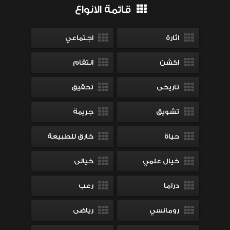
قائمة الانواع
اثارة
اجتماعي
اكشن
انتقام
تاريخى
تحقيق
تشويق
جريمة
حياة
خارق للطبيعة
خيال علمي
خيالى
دراما
رعب
رومانسي
رياضى