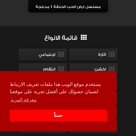
مسلسل ارض الحب الحلقة 1 مدبلجة
قائمة الانواع
اثارة
اجتماعي
اكشن
انتقام
تاريخى
تحقيق
يستخدم موقع الويب هذا ملفات تعريف الارتباط
لضمان حصولك على أفضل تجربة على موقعنا
تشويق
جريمة
معرفة المزيد
حياة
خارق للطبيعة
حسناً
خيال علمي
خيالى