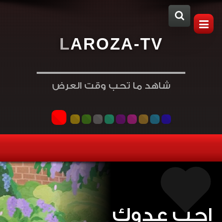
L
A
R
O
Z
A
-
T
V
شاهد ما تحب وقت العرض
احب عدوك