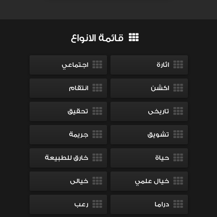
قائمة الانواع
اثارة
اجتماعي
اكشن
انتقام
تاريخى
تحقيق
تشويق
جريمة
حياة
خارق للطبيعة
خيال علمي
خيالى
دراما
رعب