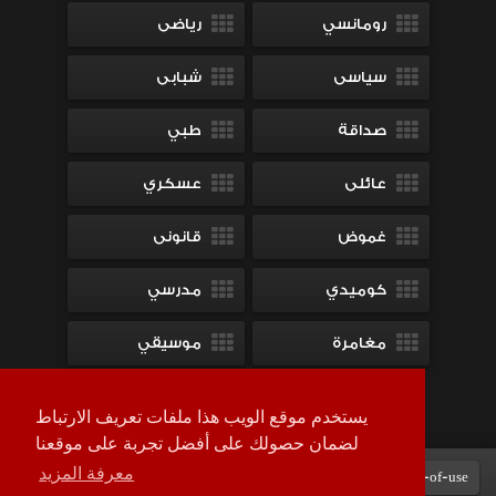
رومانسي
رياضى
سياسى
شبابى
صداقة
طبي
عائلى
عسكري
غموض
قانونى
كوميدي
مدرسي
مغامرة
موسيقي
ميلودراما
يستخدم موقع الويب هذا ملفات تعريف الارتباط
لضمان حصولك على أفضل تجربة على موقعنا
معرفة المزيد
Terms-of-use
DMCA
contact-us
سياسة الخصوصية