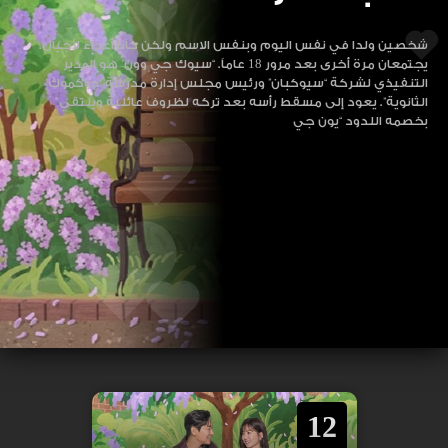
شخصين ولدا في نفس اليوم وبنفس الاسم ولكن كانا أعداء لأجيال.
يجتمعان مرة أخرى بعد مرور 18 عاماً. “سيوك جي وون” هو المدير
التنفيذي لشركة “سيوكبان” ورئيس مجلس إدارة مدرسة “دوكموك
الثانوية”. يعود إلى مسقط رأسه بعد تركه لظروف عائلية ويلتقي
بخصمه اللدود “يون جي
12