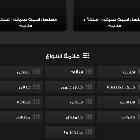
مسلسل احببت صديقتي الحلقة 2
مترجم
مترجم
قائمة الانواع
اكشن
انتقام
تاريخى
خارق للطبيعة
خيال علمي
خيالى
سياسى
شبابى
صداقة
قانونى
كوميدي
مدرسي
ميلودراما