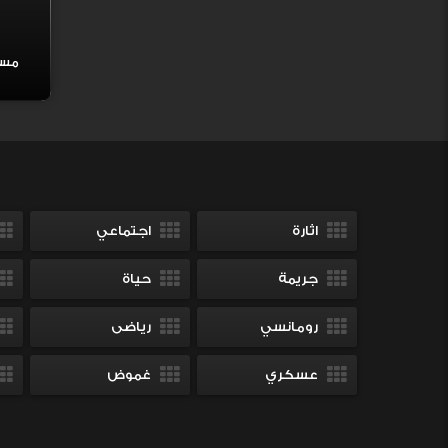
اثارة
اجتماعي
جريمة
حياة
رومانسي
رياضى
عسكري
غموض