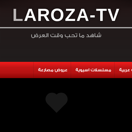
L
A
R
O
Z
A
-
T
V
شاهد ما تحب وقت العرض
عربية
مسلسلات اسيوية
عروض مصارعة