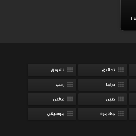
مسلسل احببت صديقتي الحلقة 1
تحقيق
تشويق
دراما
رعب
طبي
عائلى
مغامرة
موسيقي