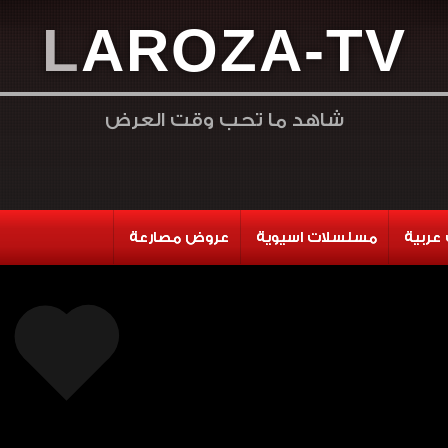
L
A
R
O
Z
A
-
T
V
شاهد ما تحب وقت العرض
عربية
مسلسلات اسيوية
عروض مصارعة