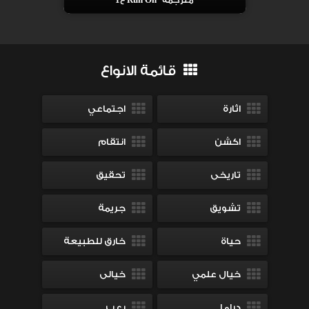
مترجمة Run On ح1
قائمة الانواع
اثارة
اجتماعي
اكشن
انتقام
تاريخى
تحقيق
تشويق
جريمة
حياة
خارق للطبيعة
خيال علمي
خيالى
دراما
رعب