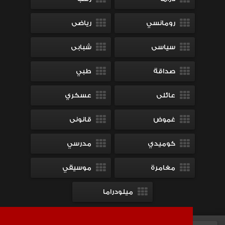
رومانسي
رياضى
سياسى
شبابى
صداقة
طبي
عائلى
عسكري
غموض
قانونى
كوميدي
مدرسي
مغامرة
موسيقي
ميلودراما