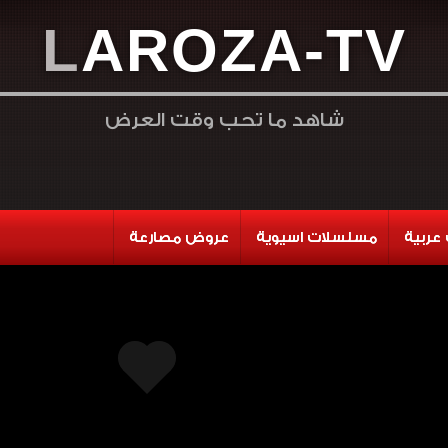
L
A
R
O
Z
A
-
T
V
شاهد ما تحب وقت العرض
عربية
مسلسلات اسيوية
عروض مصارعة