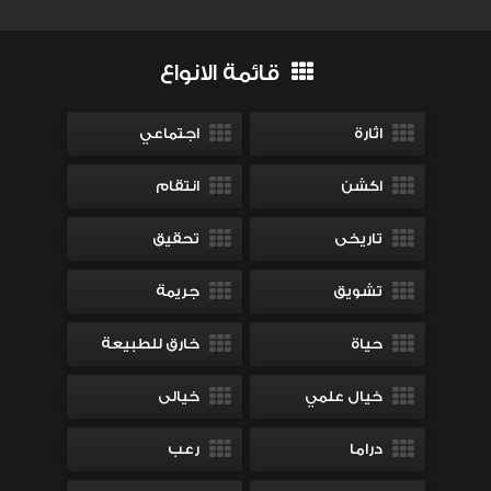
قائمة الانواع
اثارة
اجتماعي
اكشن
انتقام
تاريخى
تحقيق
تشويق
جريمة
حياة
خارق للطبيعة
خيال علمي
خيالى
دراما
رعب