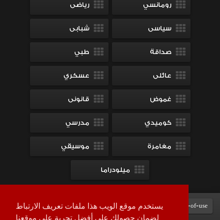
رومانسي
رياضى
سياسى
شبابى
صداقة
طبي
عائلى
عسكري
غموض
قانونى
كوميدي
مدرسي
مغامرة
موسيقي
ميلودراما
Terms-of-use
DMCA
contact-us
سياسة الخصوصية
يستخدم موقع الويب هذا ملفات تعريف الارتباط
لضمان حصولك على أفضل تجربة على موقعنا