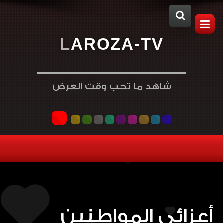
L
A
R
O
Z
A
-
T
V
شاهد ما تحب وقت العرض
أعزائي المواطنين