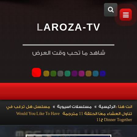
L
A
R
O
Z
A
-
T
V
شاهد ما تحب وقت العرض
»
»
انت هنا :
الرئيسية
مسلسلات اسيوية
مسلسل هل ترغب في
تناول العشاء معًا الحلقة 11 مترجمة Would You Like To Have
Dinner Together ح11