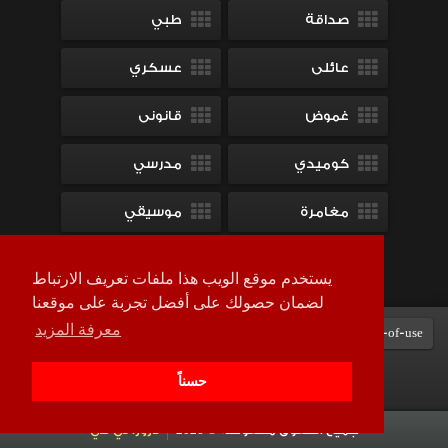
صداقة
طبي
عائلى
عسكري
غموض
قانونى
كوميدي
مدرسي
مغامرة
موسيقي
ميلودراما
يستخدم موقع الويب هذا ملفات تعريف الارتباط
لضمان حصولك على أفضل تجربة على موقعنا
معرفة المزيد
Terms-of-use
DMCA
contact-us
سياسة الخصوصية
حسناً
جميع الحقوق محفوظة © 2026
لاروزا تي في