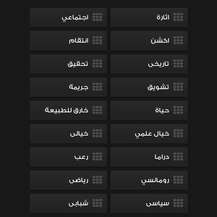
اثارة
اجتماعي
اكشن
انتقام
تاريخى
تحقيق
تشويق
جريمة
حياة
خارق للطبيعة
خيال علمي
خيالى
دراما
رعب
رومانسي
رياضى
سياسى
شبابى