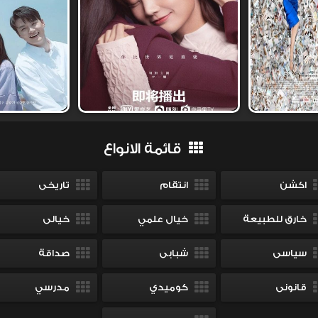
قائمة الانواع
اكشن
انتقام
تاريخى
خارق للطبيعة
خيال علمي
خيالى
سياسى
شبابى
صداقة
قانونى
كوميدي
مدرسي