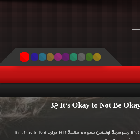
مسلسل مريض نفسي لكن لا بأس الحلقة 3 مترجمة مسلسل It’s Okay to Not Be Okay مترجمة اونلاين بجودة عالية HD دراما It’s Okay to Not