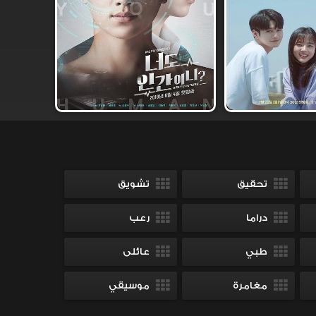
تحقيق
تشويق
دراما
رعب
طبي
عائلى
مغامرة
موسيقي