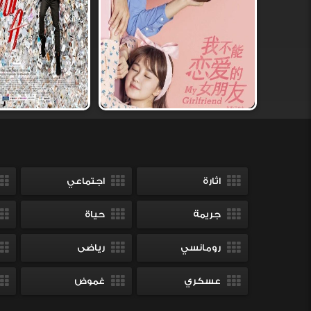
اثارة
اجتماعي
جريمة
حياة
رومانسي
رياضى
عسكري
غموض