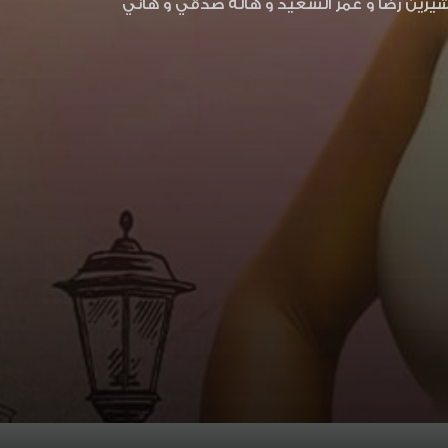
 2020 HD من بطولة أمينة خليل و شيرين رضا و عمر السعيد و هالة صدقي و هاني