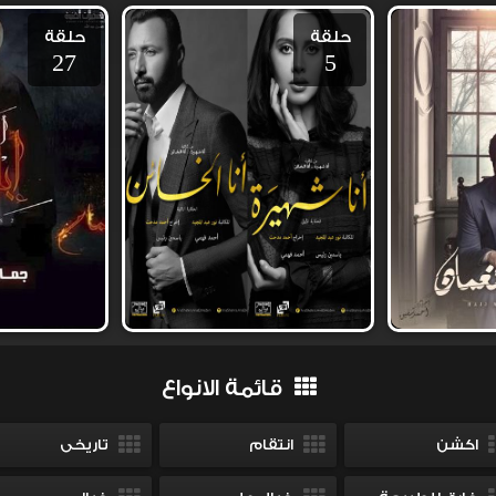
حلقة
حلقة
27
5
قائمة الانواع
اكشن
انتقام
تاريخى