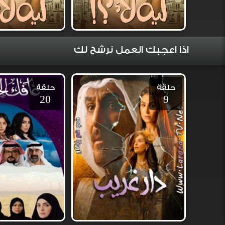
اذا اعجبك العمل نرشح لك
حلقة
حلقة
20
9