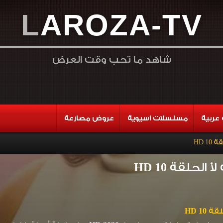
L
A
R
O
Z
A
-
T
V
شاهد ما تحب وقت العرض
عربية
مسلسلات اسيوية
عروض مصارعة
 HD
لحلقة 10 HD
10 HD