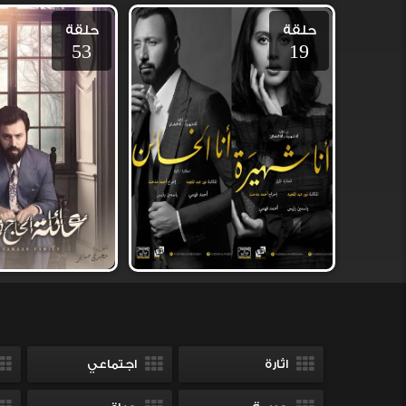
حلقة
حلقة
53
19
اثارة
اجتماعي