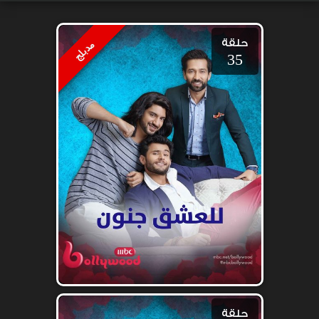
حلقة
مدبلج
35
حلقة