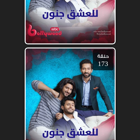
حلقة
173