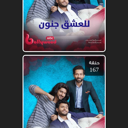
حلقة
167