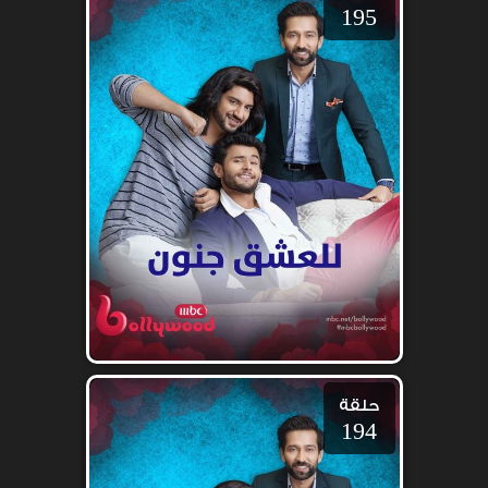
195
حلقة
194