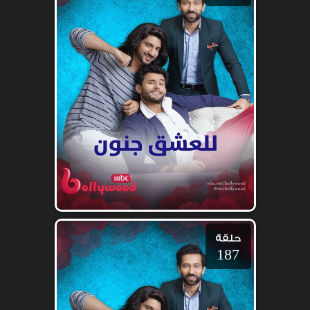
حلقة
187