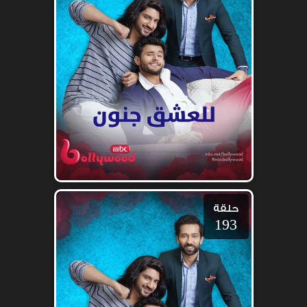
حلقة
193