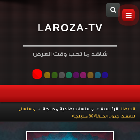
L
A
R
O
Z
A
-
T
V
شاهد ما تحب وقت العرض
»
»
انت هنا :
الرئيسية
مسلسلات هندية مدبلجة
مسلسل
للعشق جنون الحلقة 86 مدبلجة