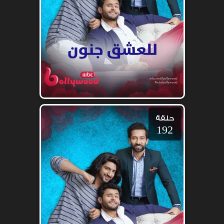
حلقة
192