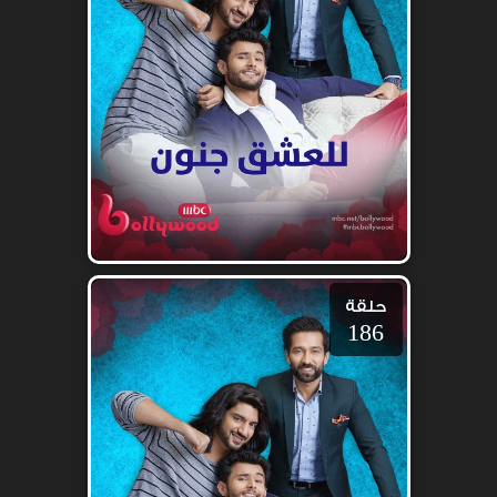
حلقة
186