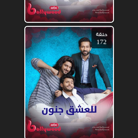
حلقة
172