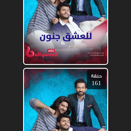
حلقة
161