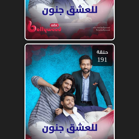
حلقة
191