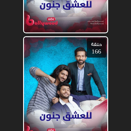
حلقة
166