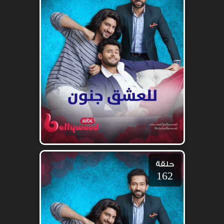
حلقة
162