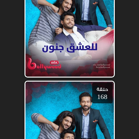
حلقة
168