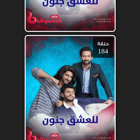
حلقة
184