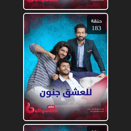
حلقة
183