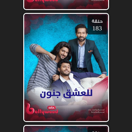
حلقة
183