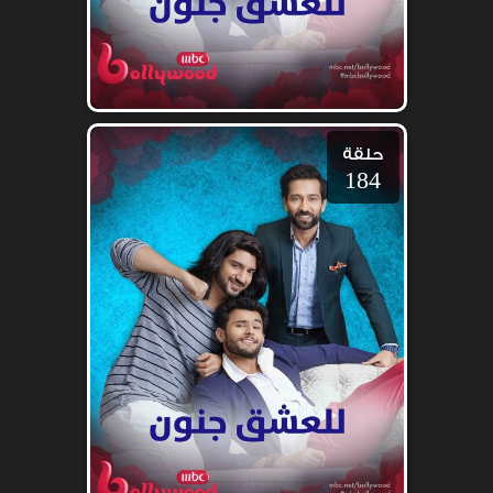
حلقة
184