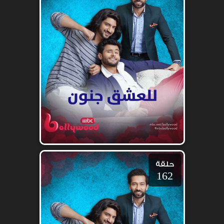
حلقة
162