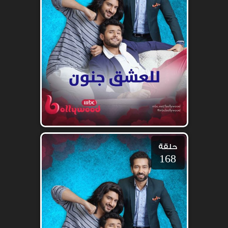
حلقة
168