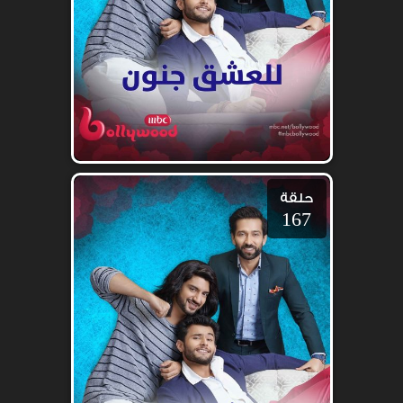
حلقة
167