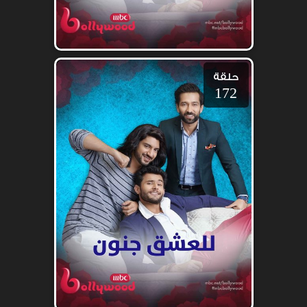
حلقة
172