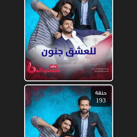
حلقة
193