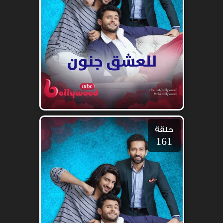
حلقة
161