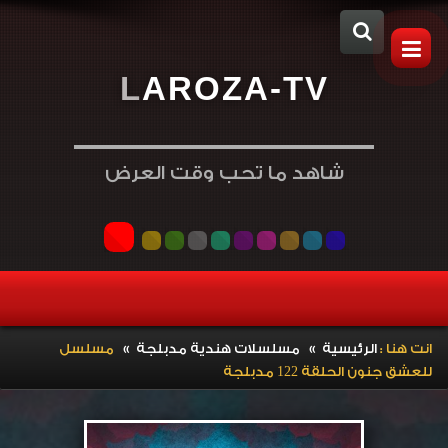
L
A
R
O
Z
A
-
T
V
شاهد ما تحب وقت العرض
»
»
انت هنا :
الرئيسية
مسلسلات هندية مدبلجة
مسلسل
للعشق جنون الحلقة 122 مدبلجة