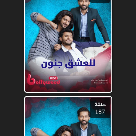
حلقة
187