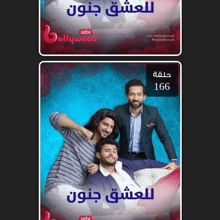
حلقة
166