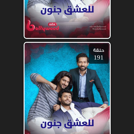
حلقة
191