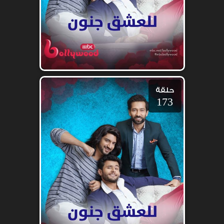
حلقة
173