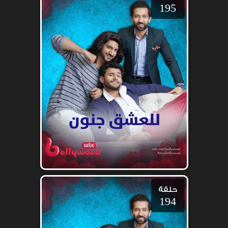
195
حلقة
194