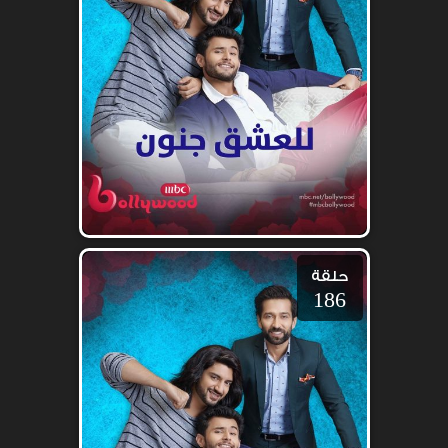
حلقة
186