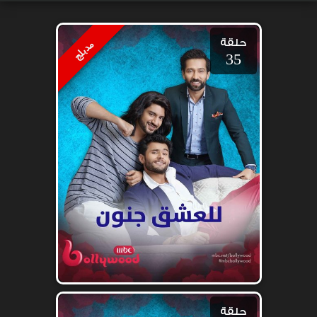
حلقة
مدبلج
35
حلقة