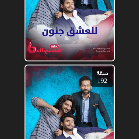
حلقة
192