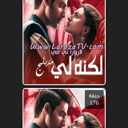
حلقة
176