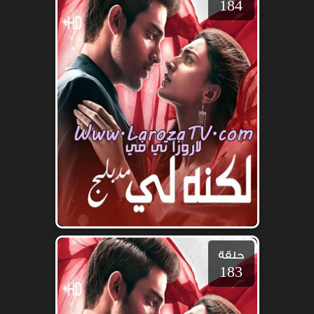
184
حلقة
183