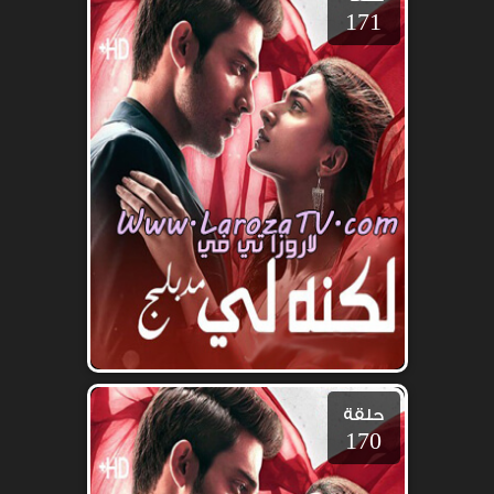
171
حلقة
170