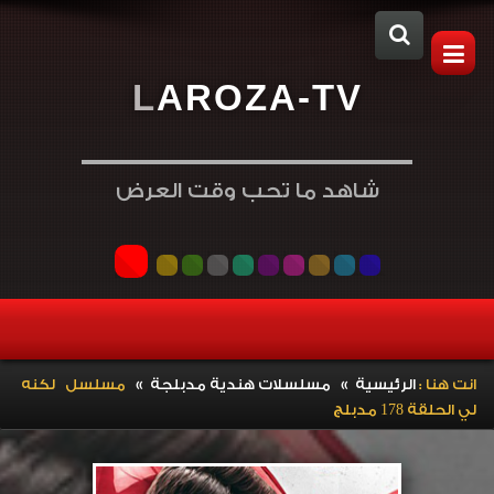
L
A
R
O
Z
A
-
T
V
شاهد ما تحب وقت العرض
»
»
انت هنا :
الرئيسية
مسلسلات هندية مدبلجة
مسلسل لكنه
لي الحلقة 178 مدبلج