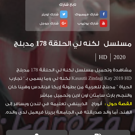
تابع شارك
شارك فيسبوك
شارك تويتر
شارك يوتيوب
شارك جوجل
مسلسل لكنه لي الحلقة 178 مدبلج
HD
2020
مشاهدة وتحميل مسلسل لكنه لي الحلقة 178 مدبلج
Kasautii Zindagi Kay 2019 HD لكنه لي وما يسمى بـ ” تجارب
الحياة ” مدبلج للعربية من بطولة إريكا فرناندس وهينا خان
والنجم بارث سامثان اون لاين وتحميل مباشر
القصة حول :
أنوراج الذيينهي تعليمه في لندن ويسافر إلى
الهند، أما والد صديقته في الجامعة بريرنا فيعمل لدى والده.