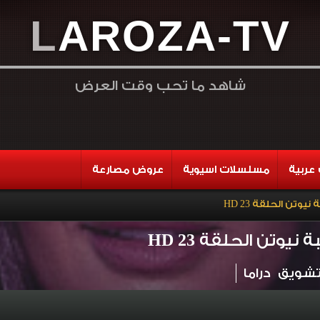
L
A
R
O
Z
A
-
T
V
شاهد ما تحب وقت العرض
عربية
مسلسلات اسيوية
عروض مصارعة
تن الحلقة 23 HD
وتن الحلقة 23 HD
شويق
دراما