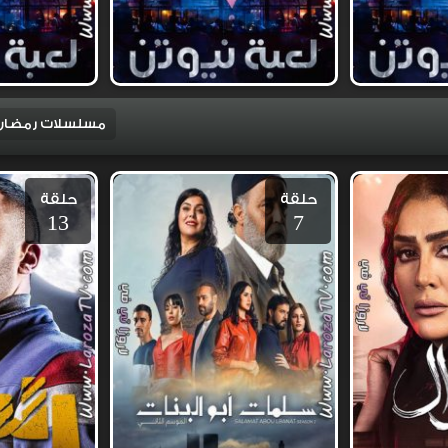
مسلسلات رمضان 021
حلقة
حلقة
13
7