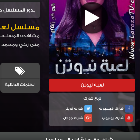
يدور المسلسل حول
مسلسل لعبة ني
منى زكي ومحمد م
الكلمات الدلالية
لعبة نيوتن
تابع شارك
شارك فيسبوك
شارك تويتر
شارك يوتيوب
شارك جوجل