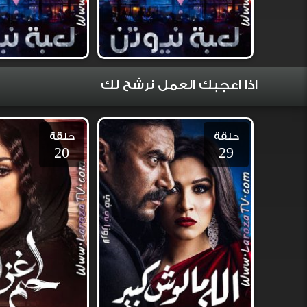
اذا اعجبك العمل نرشح لك
حلقة
حلقة
20
29