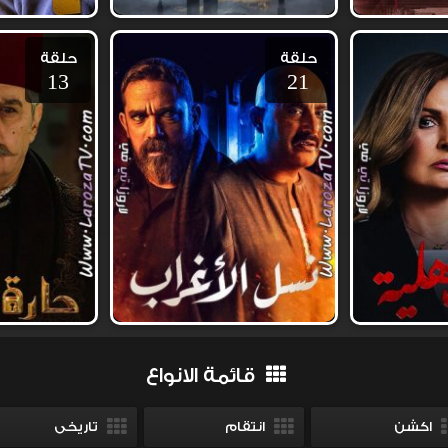
حلقة
حلقة
13
21
قائمة الانواع
اكشن
انتقام
تاريخى