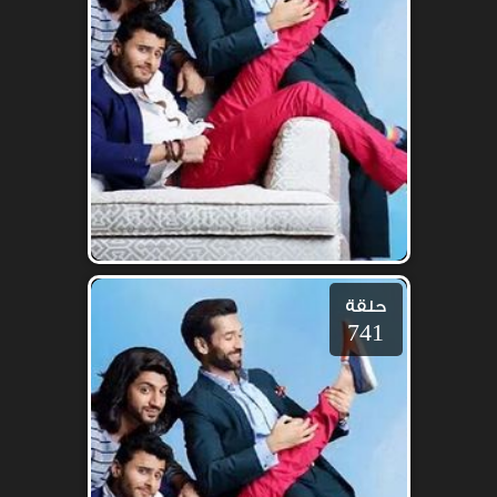
حلقة
741