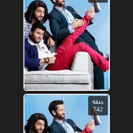
حلقة
742