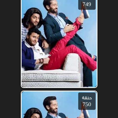
749
حلقة
750