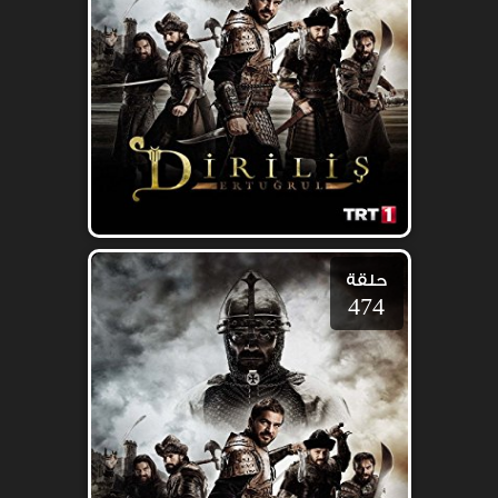
حلقة
474