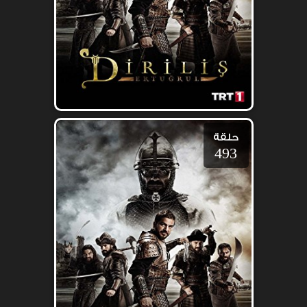
حلقة
493