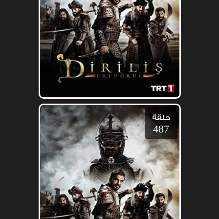
حلقة
487