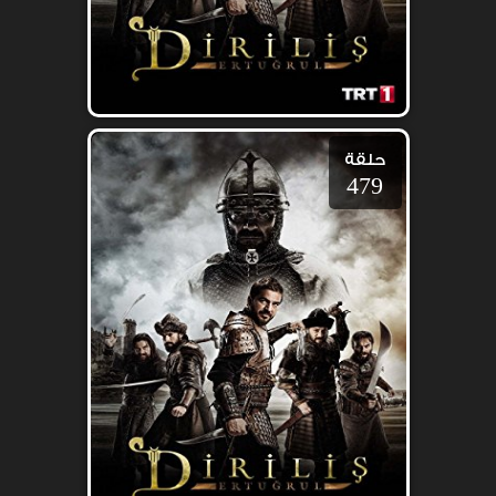
حلقة
479