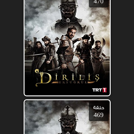
470
حلقة
469