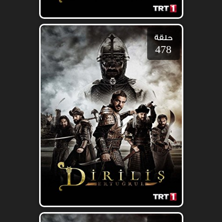
حلقة
478