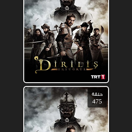
حلقة
475