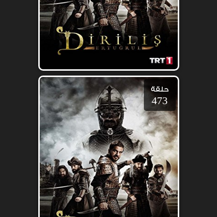
حلقة
473