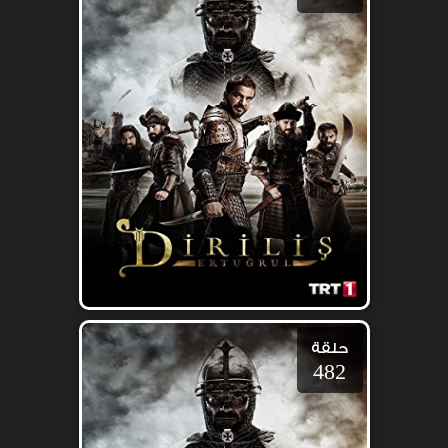
حلقة
482