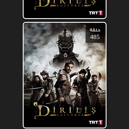
حلقة
485