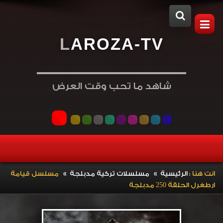
L
A
R
O
Z
A
-
T
V
شاهد ما تحب وقت العرض
»
»
انت هنا :
الرئيسية
مسلسلات تركية مدبلجة
مسلسل قيامة
ارطغرل الحلقة 250 مدبلجة