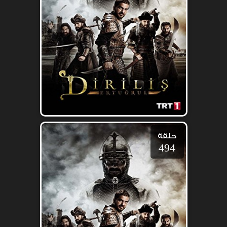
حلقة
494