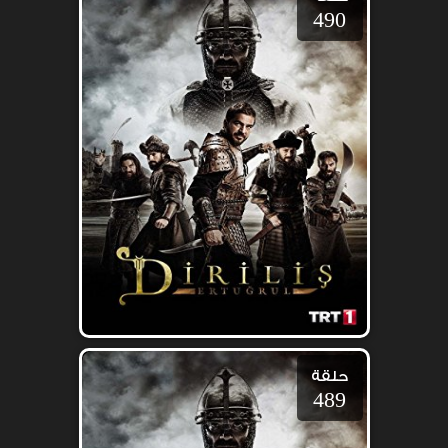
490
حلقة
489