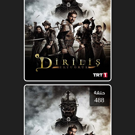
حلقة
488