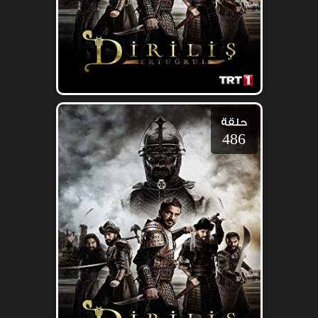
حلقة
486