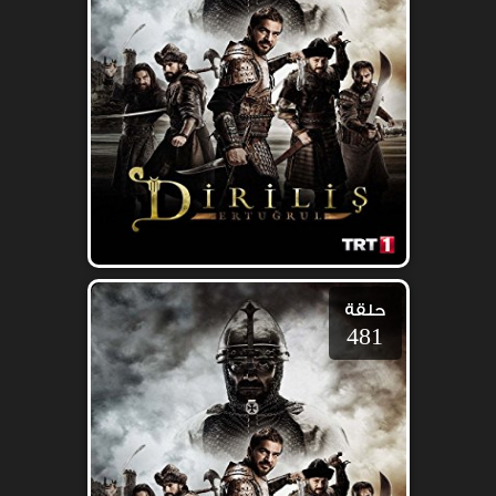
حلقة
481