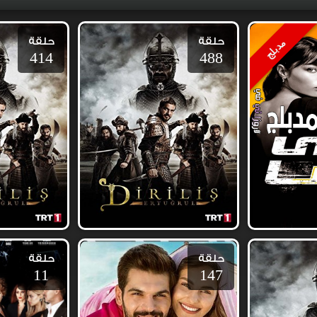
حلقة
حلقة
مدبلج
414
488
حلقة
حلقة
11
147