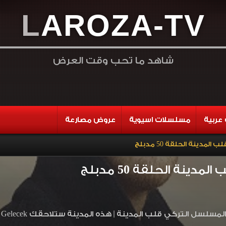
L
A
R
O
Z
A
-
T
V
شاهد ما تحب وقت العرض
عربية
مسلسلات اسيوية
عروض مصارعة
مدينة الحلقة 50 مدبلج
ينة الحلقة 50 مدبلج
ب المدينة | هذه المدينة ستلاحقك Bu Şehir Arkandan Gelecek مدبلج بجودة HD اون لاين وتحميل مباشر