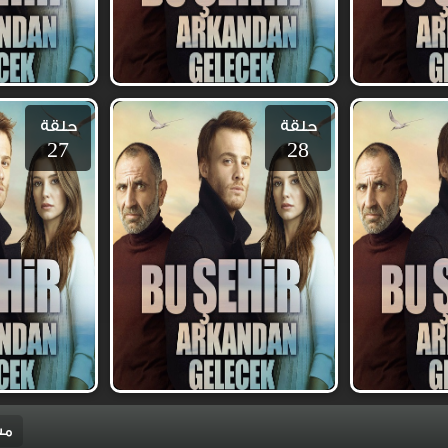
حلقة
حلقة
27
28
مس