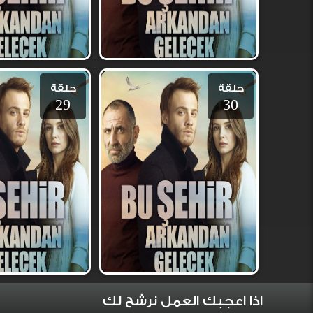
حلقة
حلقة
29
30
اذا اعجبك العمل نرشح لك