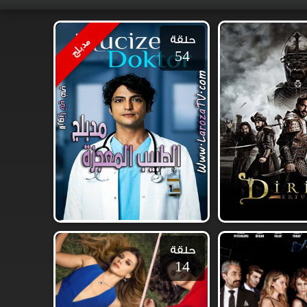
حلقة
مدبلج
54
حلقة
14