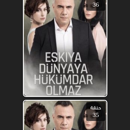
36
حلقة
35