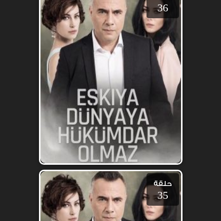
36
حلقة
35