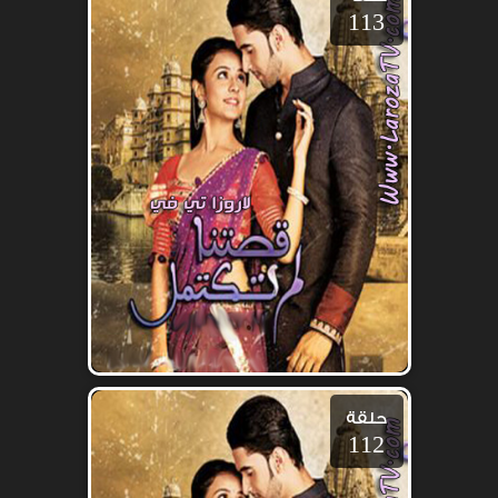
113
حلقة
112