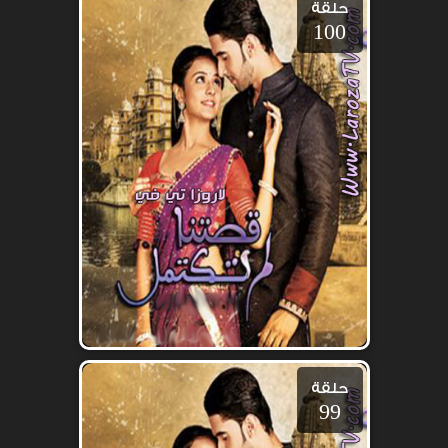
حلقة
100
حلقة
99