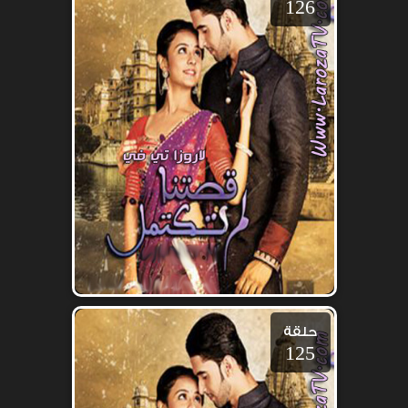
126
حلقة
125