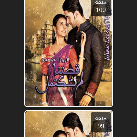
حلقة
100
حلقة
99