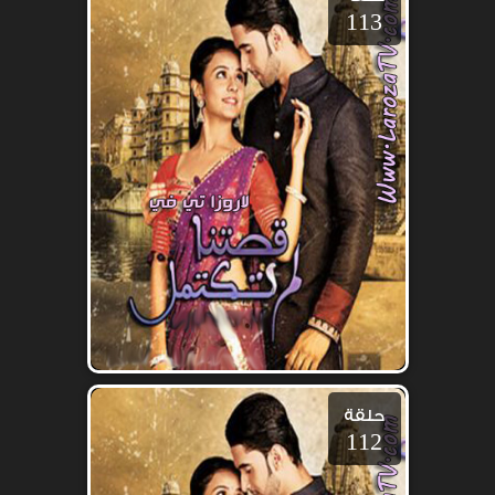
113
حلقة
112