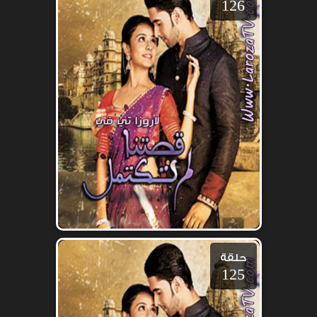
126
حلقة
125